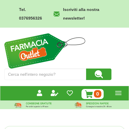
Passa
al
Tel.
Iscriviti alla nostra
contenuto
0376956326
newsletter!
principale
Farmacia
Outlet
Cerca
Cerca Prodotto
Prodotto
prodotti
0
inseriti