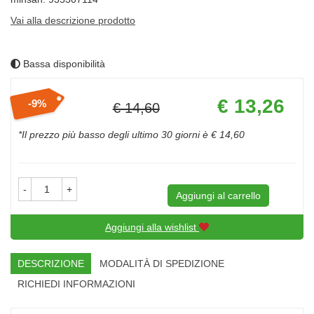
Vai alla descrizione prodotto
Bassa disponibilità
Prezzo
€ 13,26
9%
€ 14,60
scontato
Sconto
del
*Il prezzo più basso degli ultimo 30 giorni è € 14,60
-
+
Aggiungi al carrello
Aggiungi alla wishlist
DESCRIZIONE
MODALITÀ DI SPEDIZIONE
RICHIEDI INFORMAZIONI