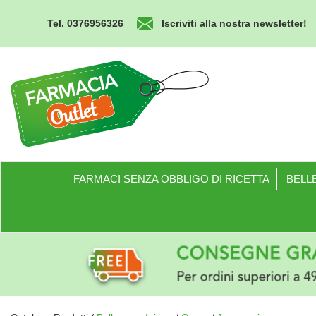
Passa
al
Tel. 0376956326
Iscriviti alla nostra newsletter!
contenuto
principale
Farmacia
Outlet
FARMACI SENZA OBBLIGO DI RICETTA
BELLE