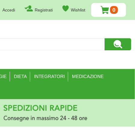
0
Accedi
Registrati
Wishlist
ARTICOLI
INSERITI
Cerca Pr
GIE
DIETA
INTEGRATORI
MEDICAZIONE