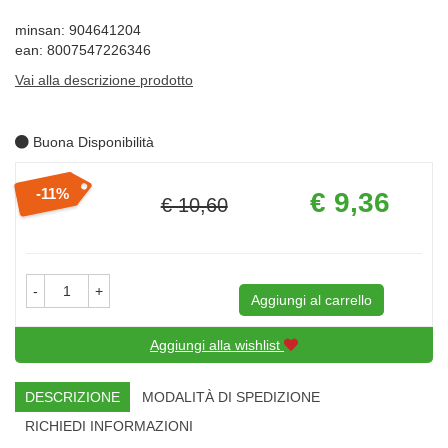
minsan: 904641204
ean: 8007547226346
Vai alla descrizione prodotto
Buona Disponibilità
Prezzo
11%
€ 9,36
€ 10,60
scontato
Sconto
del
-
+
Aggiungi al carrello
Aggiungi alla wishlist
DESCRIZIONE
MODALITÀ DI SPEDIZIONE
RICHIEDI INFORMAZIONI