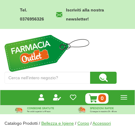
Passa
al
Tel.
Iscriviti alla nostra
contenuto
0376956326
newsletter!
principale
Farmacia
Outlet
Cerca
Cerca Prodotto
Prodotto
prodotti
0
inseriti
Catalogo Prodotti /
Bellezza e Igiene
/
Corpo
/
Accessori