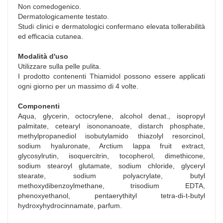
Non comedogenico.
Dermatologicamente testato.
Studi clinici e dermatologici confermano elevata tollerabilità
ed efficacia cutanea.
Modalità d'uso
Utilizzare sulla pelle pulita.
I prodotto contenenti Thiamidol possono essere applicati
ogni giorno per un massimo di 4 volte.
Componenti
Aqua, glycerin, octocrylene, alcohol denat., isopropyl
palmitate, cetearyl isononanoate, distarch phosphate,
methylpropanediol isobutylamido thiazolyl resorcinol,
sodium hyaluronate, Arctium lappa fruit extract,
glycosylrutin, isoquercitrin, tocopherol, dimethicone,
sodium stearoyl glutamate, sodium chloride, glyceryl
stearate, sodium polyacrylate, butyl
methoxydibenzoylmethane, trisodium EDTA,
phenoxyethanol, pentaerythityl tetra-di-t-butyl
hydroxyhydrocinnamate, parfum.