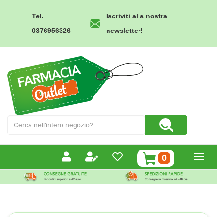
Passa
al
Tel.
Iscriviti alla nostra
contenuto
0376956326
newsletter!
principale
Farmacia
Outlet
Cerca
Cerca Prodotto
Prodotto
prodotti
0
inseriti