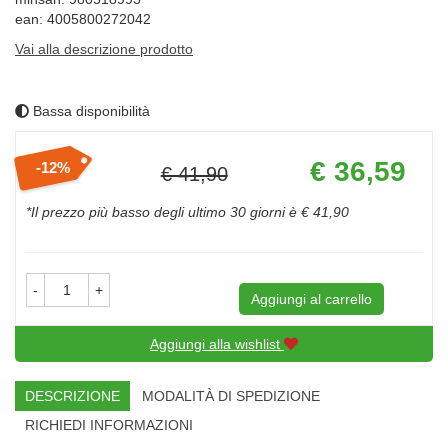
ean: 4005800272042
Vai alla descrizione prodotto
Bassa disponibilità
Prezzo
€ 36,59
12%
€ 41,90
scontato
Sconto
del
*Il prezzo più basso degli ultimo 30 giorni è € 41,90
-
+
Aggiungi al carrello
Aggiungi alla wishlist
DESCRIZIONE
MODALITÀ DI SPEDIZIONE
RICHIEDI INFORMAZIONI