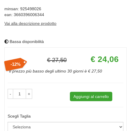
minsan: 925498026
ean: 3660396006344
Vai alla descrizione prodotto
Bassa disponibilità
Prezzo
€ 24,06
€ 27,50
scontato
12%
Sconto
del
*Il prezzo più basso degli ultimo 30 giorni è € 27,50
-
+
Aggiungi al carrello
Scegli Taglia