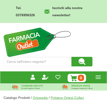
Passa
al
Tel.
Iscriviti alla nostra
contenuto
0376956326
newsletter!
principale
Farmacia
Outlet
Cerca
Cerca Prodotto
Prodotto
prodotti
0
inseriti
Catalogo Prodotti /
Ortopedia
/
Polsiere-Ortesi-Collari