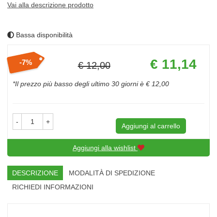
Vai alla descrizione prodotto
Bassa disponibilità
Prezzo
€ 11,14
7%
€ 12,00
scontato
Sconto
del
*Il prezzo più basso degli ultimo 30 giorni è € 12,00
-
+
Aggiungi al carrello
Aggiungi alla wishlist
DESCRIZIONE
MODALITÀ DI SPEDIZIONE
RICHIEDI INFORMAZIONI