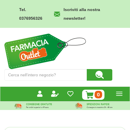
Passa
al
Tel.
Iscriviti alla nostra
contenuto
0376956326
newsletter!
principale
Farmacia
Outlet
Cerca
Cerca Prodotto
Prodotto
prodotti
0
inseriti