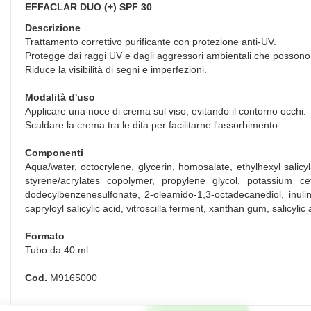
EFFACLAR DUO (+) SPF 30
Descrizione
Trattamento correttivo purificante con protezione anti-UV.
Protegge dai raggi UV e dagli aggressori ambientali che possono
Riduce la visibilità di segni e imperfezioni.
Modalità d'uso
Applicare una noce di crema sul viso, evitando il contorno occhi.
Scaldare la crema tra le dita per facilitarne l'assorbimento.
Componenti
Aqua/water, octocrylene, glycerin, homosalate, ethylhexyl salicy
styrene/acrylates copolymer, propylene glycol, potassium 
dodecylbenzenesulfonate, 2-oleamido-1,3-octadecanediol, inul
capryloyl salicylic acid, vitroscilla ferment, xanthan gum, salicyli
Formato
Tubo da 40 ml.
Cod.
M9165000