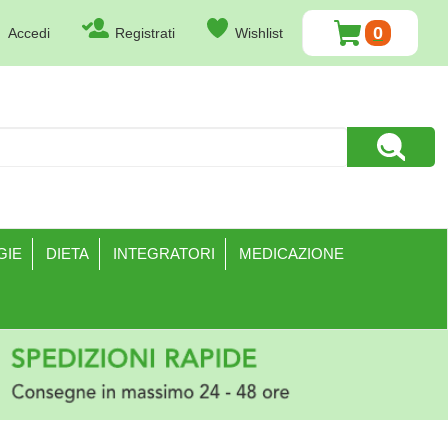
0
Accedi
Registrati
Wishlist
ARTICOLI
INSERITI
Cerca Pr
GIE
DIETA
INTEGRATORI
MEDICAZIONE