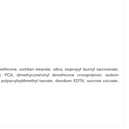
hicone, sorbitan stearate, silica, isopropyl lauroyl sarcosinate,
nc PCA, dimethycone/vinyl dimethicone crosspolymer, sodium
polyacryloyldimethyl taurate, disodium EDTA, sucrose cocoate,