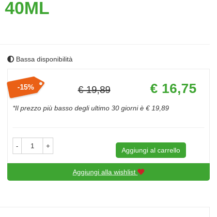
 40ML
Bassa disponibilità
Prezzo
€ 16,75
15%
€ 19,89
scontato
Sconto
del
*Il prezzo più basso degli ultimo 30 giorni è € 19,89
-
+
Aggiungi al carrello
Aggiungi alla wishlist