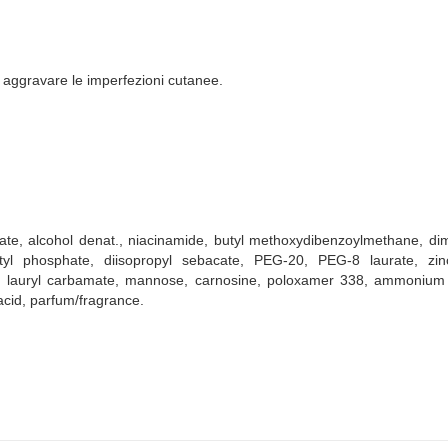
 aggravare le imperfezioni cutanee.
late, alcohol denat., niacinamide, butyl methoxydibenzoylmethane, dimet
cetyl phosphate, diisopropyl sebacate, PEG-20, PEG-8 laurate, zi
in lauryl carbamate, mannose, carnosine, poloxamer 338, ammonium 
c acid, parfum/fragrance.