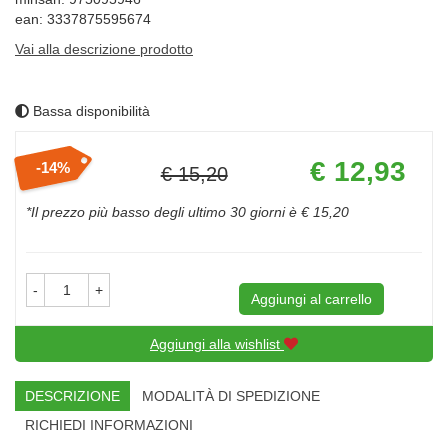
ean: 3337875595674
Vai alla descrizione prodotto
Bassa disponibilità
Prezzo
€ 12,93
14%
€ 15,20
scontato
Sconto
del
*Il prezzo più basso degli ultimo 30 giorni è € 15,20
-
+
Aggiungi al carrello
Aggiungi alla wishlist
DESCRIZIONE
MODALITÀ DI SPEDIZIONE
RICHIEDI INFORMAZIONI