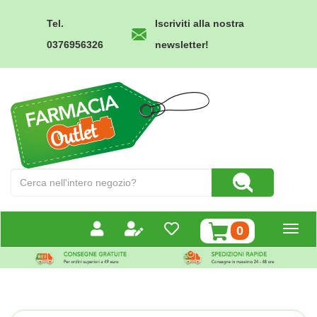
Passa
al
Tel.
Iscriviti alla nostra
contenuto
0376956326
newsletter!
principale
Farmacia
Outlet
Cerca
Cerca Prodotto
Prodotto
prodotti
0
inseriti