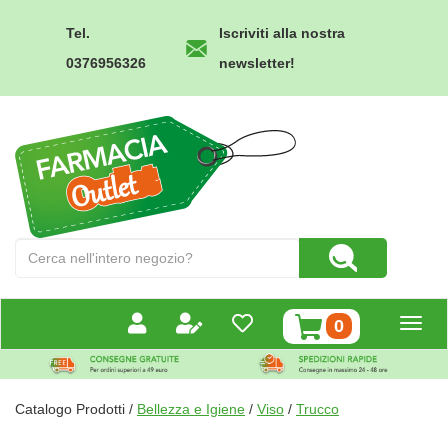
Passa
al
Tel.
Iscriviti alla nostra
contenuto
0376956326
newsletter!
principale
Farmacia
Outlet
Cerca
Cerca Prodotto
Prodotto
prodotti
0
inseriti
Catalogo Prodotti /
Bellezza e Igiene
/
Viso
/
Trucco