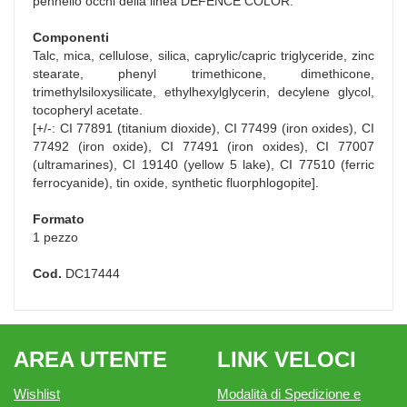
pennello occhi della linea DEFENCE COLOR.
Componenti
Talc, mica, cellulose, silica, caprylic/capric triglyceride, zinc
stearate, phenyl trimethicone, dimethicone,
trimethylsiloxysilicate, ethylhexylglycerin, decylene glycol,
tocopheryl acetate.
[+/-: CI 77891 (titanium dioxide), CI 77499 (iron oxides), CI
77492 (iron oxide), CI 77491 (iron oxides), CI 77007
(ultramarines), CI 19140 (yellow 5 lake), CI 77510 (ferric
ferrocyanide), tin oxide, synthetic fluorphlogopite].
Formato
1 pezzo
Cod.
DC17444
AREA UTENTE
LINK VELOCI
Wishlist
Modalità di Spedizione e