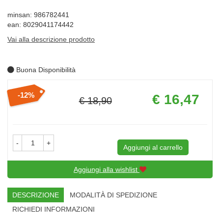
minsan: 986782441
ean: 8029041174442
Vai alla descrizione prodotto
Buona Disponibilità
Prezzo
12%
€ 16,47
€ 18,90
scontato
Sconto
del
-
+
Aggiungi al carrello
Aggiungi alla wishlist
DESCRIZIONE
MODALITÀ DI SPEDIZIONE
RICHIEDI INFORMAZIONI