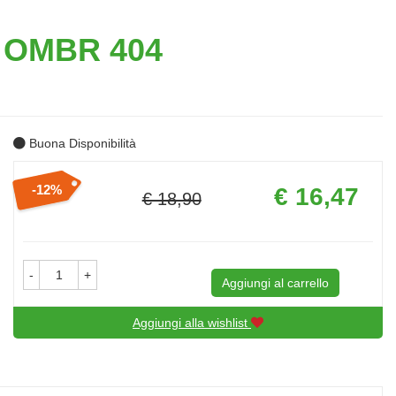
 OMBR 404
Buona Disponibilità
Prezzo
12%
€ 16,47
€ 18,90
scontato
Sconto
del
-
+
Aggiungi al carrello
Aggiungi alla wishlist