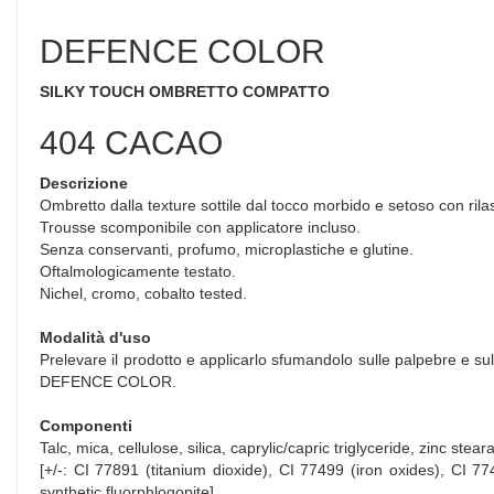
DEFENCE COLOR
SILKY TOUCH OMBRETTO COMPATTO
404 CACAO
Descrizione
Ombretto dalla texture sottile dal tocco morbido e setoso con ril
Trousse scomponibile con applicatore incluso.
Senza conservanti, profumo, microplastiche e glutine.
Oftalmologicamente testato.
Nichel, cromo, cobalto tested.
Modalità d'uso
Prelevare il prodotto e applicarlo sfumandolo sulle palpebre e sul 
DEFENCE COLOR.
Componenti
Talc, mica, cellulose, silica, caprylic/capric triglyceride, zinc ste
[+/-: CI 77891 (titanium dioxide), CI 77499 (iron oxides), CI 77
synthetic fluorphlogopite].