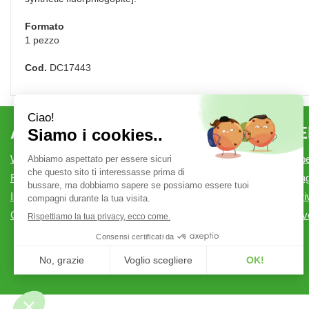
Formato
1 pezzo
Cod.
DC17443
AREA UTENTE
LINK V
Wishlist
Modalità di Spe
Registrati
Modalità di P
Iscrizione alla Newsletter
Informativa pr
Contatti
Condizioni di v