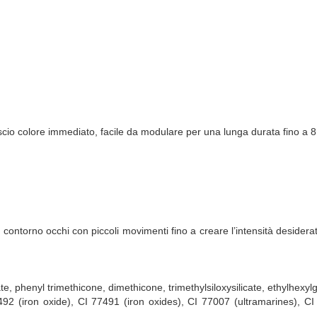
ascio colore immediato, facile da modulare per una lunga durata fino a 8
contorno occhi con piccoli movimenti fino a creare l’intensità desiderata.
arate, phenyl trimethicone, dimethicone, trimethylsiloxysilicate, ethylhexy
492 (iron oxide), CI 77491 (iron oxides), CI 77007 (ultramarines), CI 