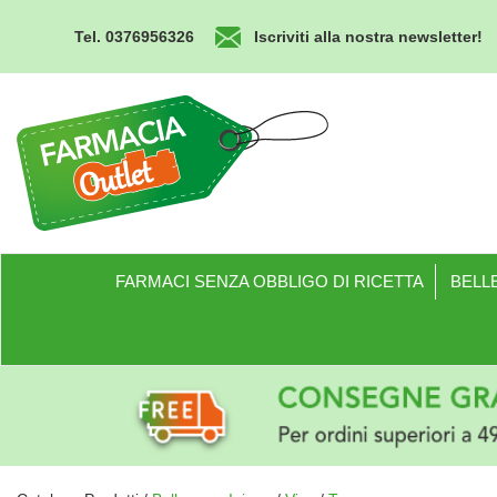
Passa
al
Tel. 0376956326
Iscriviti alla nostra newsletter!
contenuto
principale
Farmacia
Outlet
FARMACI SENZA OBBLIGO DI RICETTA
BELLE