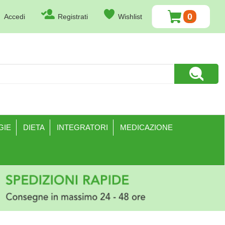
0
Accedi
Registrati
Wishlist
ARTICOLI
INSERITI
Cerca Pr
GIE
DIETA
INTEGRATORI
MEDICAZIONE