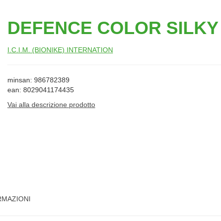
DEFENCE COLOR SILKY
I.C.I.M. (BIONIKE) INTERNATION
minsan: 986782389
ean: 8029041174435
Vai alla descrizione prodotto
RMAZIONI