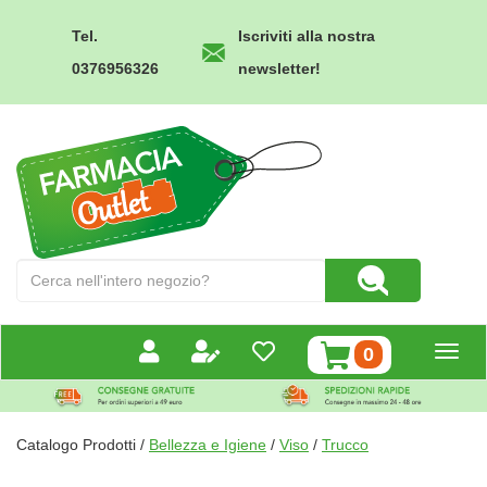
Passa
al
Tel.
Iscriviti alla nostra
contenuto
0376956326
newsletter!
principale
Farmacia
Outlet
Cerca
Cerca Prodotto
Prodotto
prodotti
0
inseriti
Catalogo Prodotti /
Bellezza e Igiene
/
Viso
/
Trucco