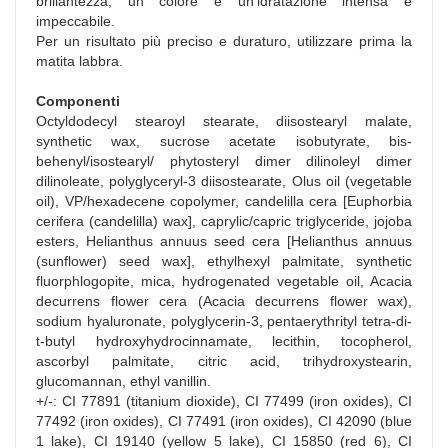
brillantezza, un colore e un’idratazione intensa e
impeccabile.
Per un risultato più preciso e duraturo, utilizzare prima la
matita labbra.
Componenti
Octyldodecyl stearoyl stearate, diisostearyl malate,
synthetic wax, sucrose acetate isobutyrate, bis-
behenyl/isostearyl/ phytosteryl dimer dilinoleyl dimer
dilinoleate, polyglyceryl-3 diisostearate, Olus oil (vegetable
oil), VP/hexadecene copolymer, candelilla cera [Euphorbia
cerifera (candelilla) wax], caprylic/capric triglyceride, jojoba
esters, Helianthus annuus seed cera [Helianthus annuus
(sunflower) seed wax], ethylhexyl palmitate, synthetic
fluorphlogopite, mica, hydrogenated vegetable oil, Acacia
decurrens flower cera (Acacia decurrens flower wax),
sodium hyaluronate, polyglycerin-3, pentaerythrityl tetra-di-
t-butyl hydroxyhydrocinnamate, lecithin, tocopherol,
ascorbyl palmitate, citric acid, trihydroxystearin,
glucomannan, ethyl vanillin.
+/-: CI 77891 (titanium dioxide), CI 77499 (iron oxides), CI
77492 (iron oxides), CI 77491 (iron oxides), CI 42090 (blue
1 lake), CI 19140 (yellow 5 lake), CI 15850 (red 6), CI