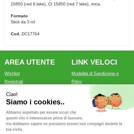
15850 (red 6 lake), CI 15850 (red 7 lake), mica.
Formato
Stick da 3 ml
Cod.
DC17764
AREA UTENTE
LINK VELOCI
Wishlist
Modalità di Spedizione e
Registrati
Ritiro
Iscrizione alla Newsletter
Modalità di Pagamento
Contatti
Informativa privacy
Condizioni di vendita
Farmacia Outlet è un marchio di Farmacia Belforte Snc.
P.Iva: 02550810200 cod. fiscale: 02550810200 REA: MN-