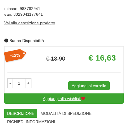
minsan: 983762941
ean: 8029041177641
Vai alla descrizione prodotto
Buona Disponibilità
Prezzo
12%
€ 16,63
€ 18,90
scontato
Sconto
del
-
+
Aggiungi al carrello
Aggiungi alla wishlist
DESCRIZIONE
MODALITÀ DI SPEDIZIONE
RICHIEDI INFORMAZIONI