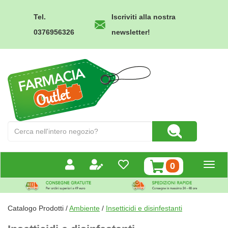
Passa
al
Tel.
Iscriviti alla nostra
contenuto
0376956326
newsletter!
principale
Farmacia
Outlet
Cerca
Cerca Prodotto
Prodotto
prodotti
0
inseriti
Catalogo Prodotti /
Ambiente
/
Insetticidi e disinfestanti