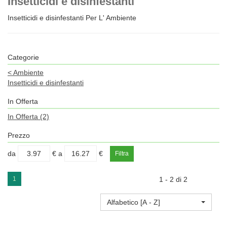
Insetticidi e disinfestanti
Insetticidi e disinfestanti Per L' Ambiente
Categorie
<
Ambiente
Insetticidi e disinfestanti
In Offerta
In Offerta
(2)
Prezzo
filtra
filtra
da
€
a
€
da
a
1
1 - 2 di 2
Alfabetico [A - Z]