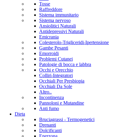
Tosse
Raffreddore
Sistema immunitario
Sistema nervoso
Ansiolitici Naturali
Antidepressivi Naturali
Emicrania
Colesterolo-Trigliceridi-Ipertensione
Gambe Pesanti
Emorroidi
Problemi Cutanei
Patologie di bocca e labbra
Occhi e Orecchio
Colliri-Integratori
Occhiali Per Presbiopia
Occhiali Da Sole
Altro..
Incontinenza
Pannoloni e Mutandine
Anti fumo
Dieta
Bruciagrassi - Termogenetici
Drenanti
Dolcificanti
Enerzona