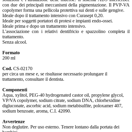
con due dei principali meccanismi della pigmentazione. Il PVP-VA
copolymer forma una pellicola protettiva sui denti e sulle gengive.
Ideale dopo il trattamento intensivo con Curasept 0,20.
Ideale per soggetti portatori di protesi e impianti endo-ossei.
Ideale prima e dopo un trattamento intensivo.
L'associazione con i relativi dentifricio e spazzolino completa il
trattamento.
Senza alcool.
Formato
200 ml
Cod.
CS-02170
per circa un mese e, se risultasse necessario prolungare il
trattamento, consultare il dentista.
Componenti
Aqua, xylitol, PEG-40 hydrogenated castor oil, propylene glycol,
VP/VA copolymer, sodium citrate, sodium DNA, chlorhexidine
digluconate, ascorbic acid, sodium metabisulfite, poloxamer 407,
sodium benzoate, aroma, C.I. 42090.
Avvertenze
Non deglutire. Per uso esterno. Tenere lontano dalla portata dei