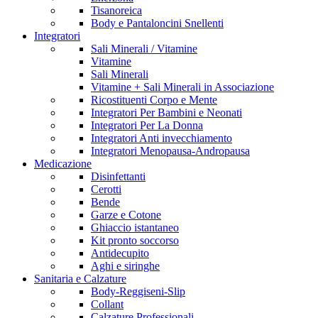
Tisanoreica
Body e Pantaloncini Snellenti
Integratori
Sali Minerali / Vitamine
Vitamine
Sali Minerali
Vitamine + Sali Minerali in Associazione
Ricostituenti Corpo e Mente
Integratori Per Bambini e Neonati
Integratori Per La Donna
Integratori Anti invecchiamento
Integratori Menopausa-Andropausa
Medicazione
Disinfettanti
Cerotti
Bende
Garze e Cotone
Ghiaccio istantaneo
Kit pronto soccorso
Antidecupito
Aghi e siringhe
Sanitaria e Calzature
Body-Reggiseni-Slip
Collant
Calzature Professionali