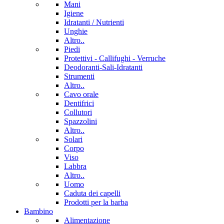
Mani
Igiene
Idratanti / Nutrienti
Unghie
Altro..
Piedi
Protettivi - Callifughi - Verruche
Deodoranti-Sali-Idratanti
Strumenti
Altro..
Cavo orale
Dentifrici
Collutori
Spazzolini
Altro..
Solari
Corpo
Viso
Labbra
Altro..
Uomo
Caduta dei capelli
Prodotti per la barba
Bambino
Alimentazione