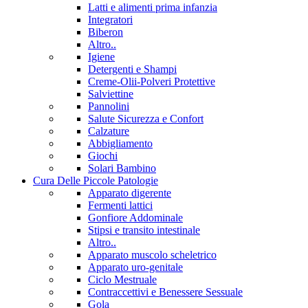
Latti e alimenti prima infanzia
Integratori
Biberon
Altro..
Igiene
Detergenti e Shampi
Creme-Olii-Polveri Protettive
Salviettine
Pannolini
Salute Sicurezza e Confort
Calzature
Abbigliamento
Giochi
Solari Bambino
Cura Delle Piccole Patologie
Apparato digerente
Fermenti lattici
Gonfiore Addominale
Stipsi e transito intestinale
Altro..
Apparato muscolo scheletrico
Apparato uro-genitale
Ciclo Mestruale
Contraccettivi e Benessere Sessuale
Gola