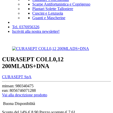
Scarpe Antifortunistica e Coprigesso
Plantari Solette Talloniere
Cuscini e Lenzuola
Guanti e Mascherine
Tel. 0376956326
Iscriviti alla nostra newsletter!
CURASEPT COLL0,12
200MLADS+DNA
CURASEPT SpA
minsan: 980340475
ean: 8056746071288
Vai alla descrizione prodotto
Buona Disponibilità
Sconto del
14%
€ 8,90
Prezzo scontato
€ 7,61