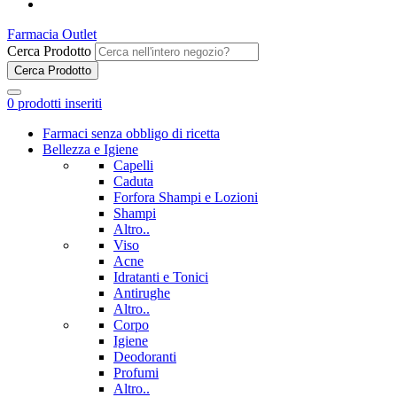
Farmacia Outlet
Cerca Prodotto
Cerca Prodotto
0
prodotti inseriti
Farmaci senza obbligo di ricetta
Bellezza e Igiene
Capelli
Caduta
Forfora Shampi e Lozioni
Shampi
Altro..
Viso
Acne
Idratanti e Tonici
Antirughe
Altro..
Corpo
Igiene
Deodoranti
Profumi
Altro..