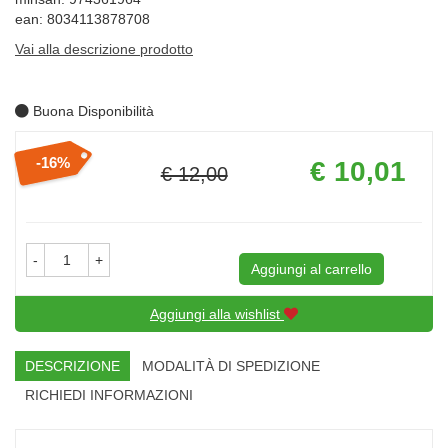
ean: 8034113878708
Vai alla descrizione prodotto
Buona Disponibilità
Prezzo
16%
€ 10,01
€ 12,00
scontato
Sconto
del
-
+
Aggiungi al carrello
Aggiungi alla wishlist
DESCRIZIONE
MODALITÀ DI SPEDIZIONE
RICHIEDI INFORMAZIONI