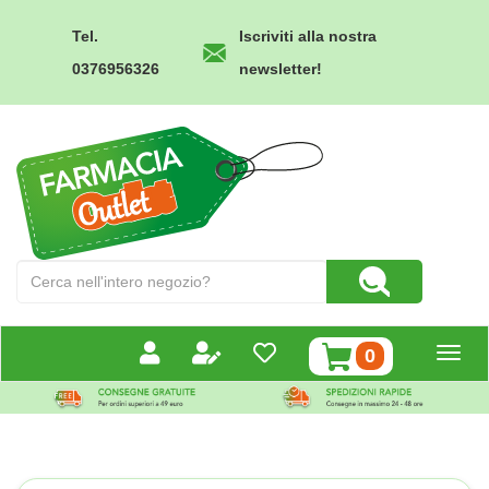
Passa
al
Tel.
Iscriviti alla nostra
contenuto
0376956326
newsletter!
principale
Farmacia
Outlet
Cerca
Cerca Prodotto
Prodotto
prodotti
0
inseriti