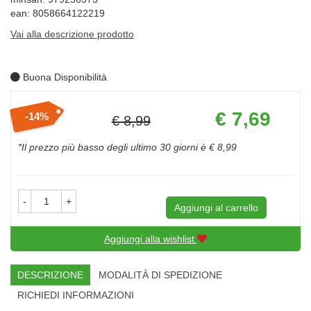
ean: 8058664122219
Vai alla descrizione prodotto
Buona Disponibilità
Prezzo
€ 7,69
14%
€ 8,99
scontato
Sconto
del
*Il prezzo più basso degli ultimo 30 giorni è € 8,99
-
+
Aggiungi al carrello
Aggiungi alla wishlist
DESCRIZIONE
MODALITÀ DI SPEDIZIONE
RICHIEDI INFORMAZIONI