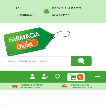
Passa
al
Tel.
Iscriviti alla nostra
contenuto
0376956326
newsletter!
principale
Farmacia
Outlet
Cerca
Cerca Prodotto
Prodotto
prodotti
0
inseriti