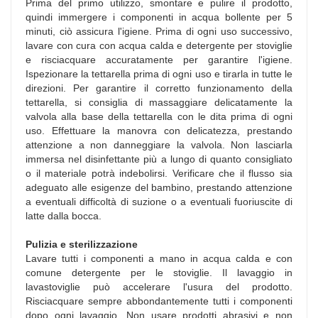
Prima del primo utilizzo, smontare e pulire il prodotto,
quindi immergere i componenti in acqua bollente per 5
minuti, ciò assicura l'igiene. Prima di ogni uso successivo,
lavare con cura con acqua calda e detergente per stoviglie
e risciacquare accuratamente per garantire l'igiene.
Ispezionare la tettarella prima di ogni uso e tirarla in tutte le
direzioni. Per garantire il corretto funzionamento della
tettarella, si consiglia di massaggiare delicatamente la
valvola alla base della tettarella con le dita prima di ogni
uso. Effettuare la manovra con delicatezza, prestando
attenzione a non danneggiare la valvola. Non lasciarla
immersa nel disinfettante più a lungo di quanto consigliato
o il materiale potrà indebolirsi. Verificare che il flusso sia
adeguato alle esigenze del bambino, prestando attenzione
a eventuali difficoltà di suzione o a eventuali fuoriuscite di
latte dalla bocca.
Pulizia e sterilizzazione
Lavare tutti i componenti a mano in acqua calda e con
comune detergente per le stoviglie. Il lavaggio in
lavastoviglie può accelerare l'usura del prodotto.
Risciacquare sempre abbondantemente tutti i componenti
dopo ogni lavaggio. Non usare prodotti abrasivi e non