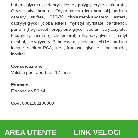
butter], glycerin, cetearyl alcohol, polyglyceryl-6 distearate,
Oryza sativa bran oil [Oryza sativa (rice) bran oil], sodium
cetearyl sulfate, C10-30 cholesterol/lanosterol esters,
caprylyl glycol, jojoba esters, myristyl myristate, panthenol,
parfum (fragrance), propylene glycol, sodium polyacrylate,
tocopheryl acetate, cholesterol, ethylhexylglycerin, cetyl
alcohol, polyglyceryl-3 beeswax, disodium EDTA, sodium
lactate, sodium PCA, urea, fructose, glycine, niacinamide,
inositol.
Conservazione
Validità post-apertura: 12 mesi.
Formato
Flacone da 50 ml.
Cod.
0001152100000
AREA UTENTE
LINK VELOCI