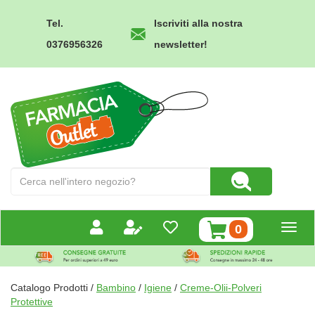
Passa
al
Tel.
Iscriviti alla nostra
contenuto
0376956326
newsletter!
principale
Farmacia
Outlet
Cerca
Cerca Prodotto
Prodotto
prodotti
0
inseriti
Catalogo Prodotti /
Bambino
/
Igiene
/
Creme-Olii-Polveri
Protettive