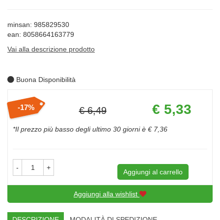
minsan: 985829530
ean: 8058664163779
Vai alla descrizione prodotto
Buona Disponibilità
Prezzo
€ 5,33
17%
€ 6,49
scontato
Sconto
del
*Il prezzo più basso degli ultimo 30 giorni è € 7,36
-
+
Aggiungi al carrello
Aggiungi alla wishlist
DESCRIZIONE
MODALITÀ DI SPEDIZIONE