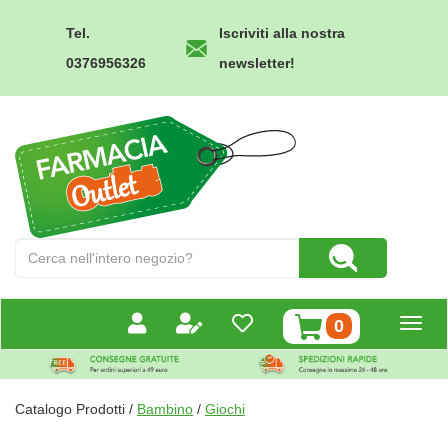
Passa
al
Tel.
Iscriviti alla nostra
contenuto
0376956326
newsletter!
principale
Farmacia
Outlet
Cerca
Cerca Prodotto
Prodotto
prodotti
0
inseriti
Catalogo Prodotti /
Bambino
/
Giochi