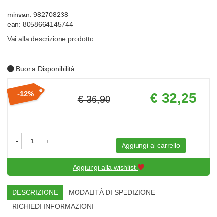
minsan: 982708238
ean: 8058664145744
Vai alla descrizione prodotto
Buona Disponibilità
Prezzo
12%
€ 32,25
€ 36,90
scontato
Sconto
del
-
+
Aggiungi al carrello
Aggiungi alla wishlist
DESCRIZIONE
MODALITÀ DI SPEDIZIONE
RICHIEDI INFORMAZIONI