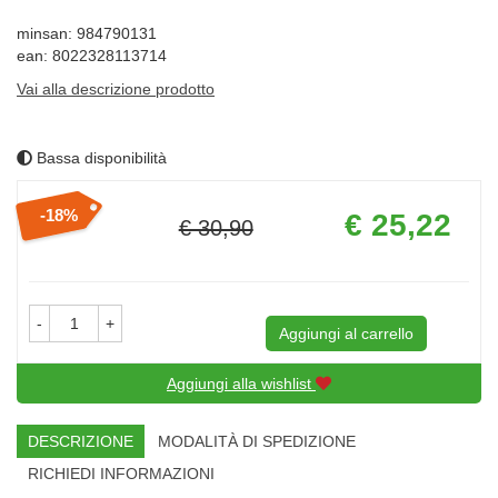
minsan: 984790131
ean: 8022328113714
Vai alla descrizione prodotto
Bassa disponibilità
Prezzo
18%
€ 25,22
€ 30,90
scontato
Sconto
del
-
+
Aggiungi al carrello
Aggiungi alla wishlist
DESCRIZIONE
MODALITÀ DI SPEDIZIONE
RICHIEDI INFORMAZIONI