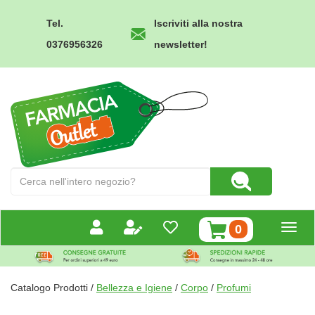
Passa
al
Tel.
Iscriviti alla nostra
contenuto
0376956326
newsletter!
principale
Farmacia
Outlet
Cerca
Cerca Prodotto
Prodotto
prodotti
0
inseriti
Catalogo Prodotti /
Bellezza e Igiene
/
Corpo
/
Profumi