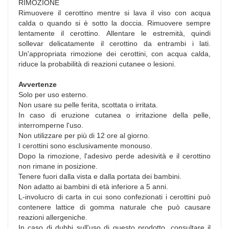
RIMOZIONE
Rimuovere il cerottino mentre si lava il viso con acqua
calda o quando si è sotto la doccia. Rimuovere sempre
lentamente il cerottino. Allentare le estremità, quindi
sollevar delicatamente il cerottino da entrambi i lati.
Un'appropriata rimozione dei cerottini, con acqua calda,
riduce la probabilità di reazioni cutanee o lesioni.
Avvertenze
Solo per uso esterno.
Non usare su pelle ferita, scottata o irritata.
In caso di eruzione cutanea o irritazione della pelle,
interromperne l'uso.
Non utilizzare per più di 12 ore al giorno.
I cerottini sono esclusivamente monouso.
Dopo la rimozione, l'adesivo perde adesività e il cerottino
non rimane in posizione.
Tenere fuori dalla vista e dalla portata dei bambini.
Non adatto ai bambini di età inferiore a 5 anni.
L-involucro di carta in cui sono confezionati i cerottini può
contenere lattice di gomma naturale che può causare
reazioni allergeniche.
In caso di dubbi sull'uso di questo prodotto, consultare il