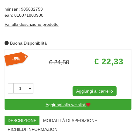
minsan: 985832753
ean: 810071800900
Vai alla descrizione prodotto
Buona Disponibilità
Prezzo
8%
€ 22,33
€ 24,50
scontato
Sconto
del
-
+
Aggiungi al carrello
Aggiungi alla wishlist
DESCRIZIONE
MODALITÀ DI SPEDIZIONE
RICHIEDI INFORMAZIONI