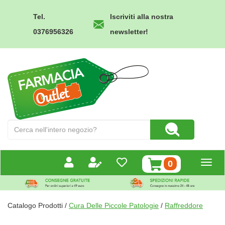
Passa
al
Tel.
Iscriviti alla nostra
contenuto
0376956326
newsletter!
principale
Farmacia
Outlet
Cerca
Cerca Prodotto
Prodotto
prodotti
0
inseriti
Catalogo Prodotti /
Cura Delle Piccole Patologie
/
Raffreddore