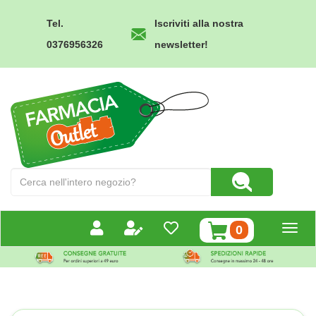
Passa
al
Tel.
Iscriviti alla nostra
contenuto
0376956326
newsletter!
principale
Farmacia
Outlet
Cerca
Cerca Prodotto
Prodotto
prodotti
0
inseriti