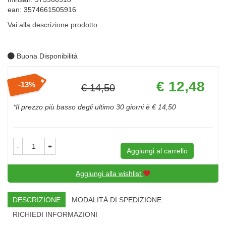
ean: 3574661505916
Vai alla descrizione prodotto
Buona Disponibilità
Prezzo
€ 12,48
13%
€ 14,50
scontato
Sconto
del
*Il prezzo più basso degli ultimo 30 giorni è € 14,50
-
+
Aggiungi al carrello
Aggiungi alla wishlist
DESCRIZIONE
MODALITÀ DI SPEDIZIONE
RICHIEDI INFORMAZIONI