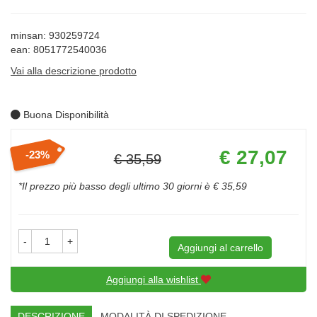
minsan: 930259724
ean: 8051772540036
Vai alla descrizione prodotto
Buona Disponibilità
Prezzo
€ 27,07
23%
€ 35,59
scontato
Sconto
del
*Il prezzo più basso degli ultimo 30 giorni è € 35,59
-
+
Aggiungi al carrello
Aggiungi alla wishlist
DESCRIZIONE
MODALITÀ DI SPEDIZIONE