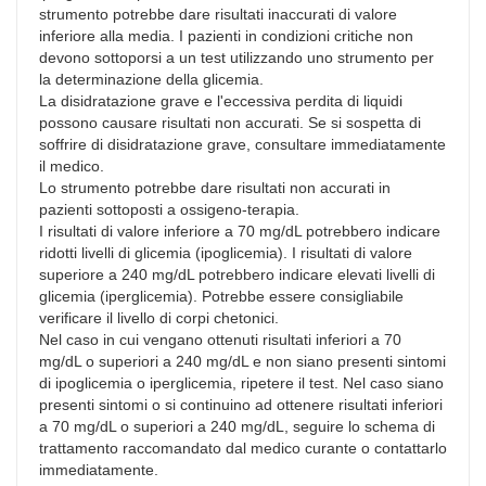
strumento potrebbe dare risultati inaccurati di valore
inferiore alla media. I pazienti in condizioni critiche non
devono sottoporsi a un test utilizzando uno strumento per
la determinazione della glicemia.
La disidratazione grave e l'eccessiva perdita di liquidi
possono causare risultati non accurati. Se si sospetta di
soffrire di disidratazione grave, consultare immediatamente
il medico.
Lo strumento potrebbe dare risultati non accurati in
pazienti sottoposti a ossigeno-terapia.
I risultati di valore inferiore a 70 mg/dL potrebbero indicare
ridotti livelli di glicemia (ipoglicemia). I risultati di valore
superiore a 240 mg/dL potrebbero indicare elevati livelli di
glicemia (iperglicemia). Potrebbe essere consigliabile
verificare il livello di corpi chetonici.
Nel caso in cui vengano ottenuti risultati inferiori a 70
mg/dL o superiori a 240 mg/dL e non siano presenti sintomi
di ipoglicemia o iperglicemia, ripetere il test. Nel caso siano
presenti sintomi o si continuino ad ottenere risultati inferiori
a 70 mg/dL o superiori a 240 mg/dL, seguire lo schema di
trattamento raccomandato dal medico curante o contattarlo
immediatamente.