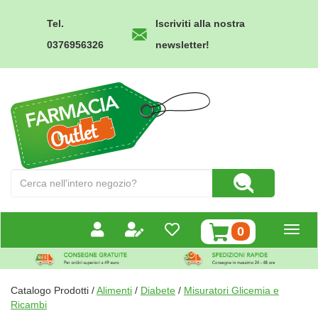
Passa
al
Tel.
Iscriviti alla nostra
contenuto
0376956326
newsletter!
principale
Farmacia
Outlet
Cerca
Cerca Prodotto
Prodotto
prodotti
0
inseriti
Catalogo Prodotti /
Alimenti
/
Diabete
/
Misuratori Glicemia e
Ricambi