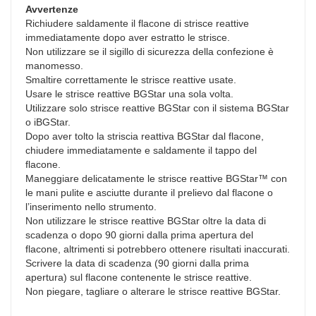
Avvertenze
Richiudere saldamente il flacone di strisce reattive
immediatamente dopo aver estratto le strisce.
Non utilizzare se il sigillo di sicurezza della confezione è
manomesso.
Smaltire correttamente le strisce reattive usate.
Usare le strisce reattive BGStar una sola volta.
Utilizzare solo strisce reattive BGStar con il sistema BGStar
o iBGStar.
Dopo aver tolto la striscia reattiva BGStar dal flacone,
chiudere immediatamente e saldamente il tappo del
flacone.
Maneggiare delicatamente le strisce reattive BGStar™ con
le mani pulite e asciutte durante il prelievo dal flacone o
l’inserimento nello strumento.
Non utilizzare le strisce reattive BGStar oltre la data di
scadenza o dopo 90 giorni dalla prima apertura del
flacone, altrimenti si potrebbero ottenere risultati inaccurati.
Scrivere la data di scadenza (90 giorni dalla prima
apertura) sul flacone contenente le strisce reattive.
Non piegare, tagliare o alterare le strisce reattive BGStar.