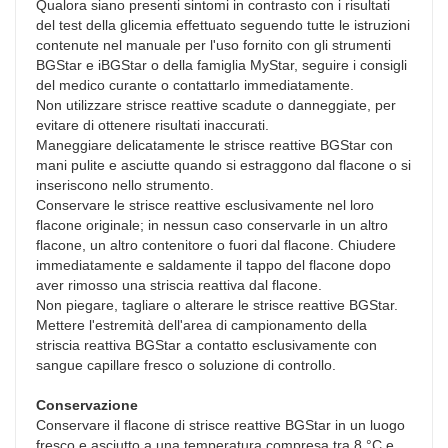
Qualora siano presenti sintomi in contrasto con i risultati
del test della glicemia effettuato seguendo tutte le istruzioni
contenute nel manuale per l'uso fornito con gli strumenti
BGStar e iBGStar o della famiglia MyStar, seguire i consigli
del medico curante o contattarlo immediatamente.
Non utilizzare strisce reattive scadute o danneggiate, per
evitare di ottenere risultati inaccurati.
Maneggiare delicatamente le strisce reattive BGStar con
mani pulite e asciutte quando si estraggono dal flacone o si
inseriscono nello strumento.
Conservare le strisce reattive esclusivamente nel loro
flacone originale; in nessun caso conservarle in un altro
flacone, un altro contenitore o fuori dal flacone. Chiudere
immediatamente e saldamente il tappo del flacone dopo
aver rimosso una striscia reattiva dal flacone.
Non piegare, tagliare o alterare le strisce reattive BGStar.
Mettere l'estremità dell'area di campionamento della
striscia reattiva BGStar a contatto esclusivamente con
sangue capillare fresco o soluzione di controllo.
Conservazione
Conservare il flacone di strisce reattive BGStar in un luogo
fresco e asciutto a una temperatura compresa tra 8 °C e