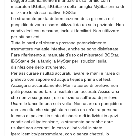
Leggere attentamente il manuale d'uso fornito con i
misuratori BGStar, iBGStar o della famiglia MyStar prima di
utilizzare le strisce reattive BGStar.
Lo strumento per la determinazione della glicemia e il
pungidito devono essere utilizzati da un solo paziente. Non
condividerli con nessuno, inclusi i familiari. Non utilizzare
per più pazienti.
Tutte le parti del sistema possono potenzialmente
trasmettere malattie infettive, anche se sono disinfettate.
Fare riferimento al manuale d'uso dei misuratori BGStar,
iBGStar e della famiglia MyStar per istruzioni sulla
disinfezione dello strumento.
Per assicurare risultati accurati, lavare le mani e l'area di
prelievo con sapone ed acqua tiepida prima del test.
Asciugarsi accuratamente. Mani e aeree di prelievo non
puliti possono portare a risultati non accurati. Assicurarsi
che non vi sia grasso, olio o lozione sull'area di prelievo.
Usare le lancette una sola volta. Non usare un pungidito o
una lancetta che sia già stata usata da un'altra persona.
In caso di pazienti in stato di shock o di individui in gravi
condizioni di ipotensione, lo strumento potrebbe dare
risultati non accurati. In caso di individui in stato
iperglicemico/iperosmolare, con o senza chetosi, lo