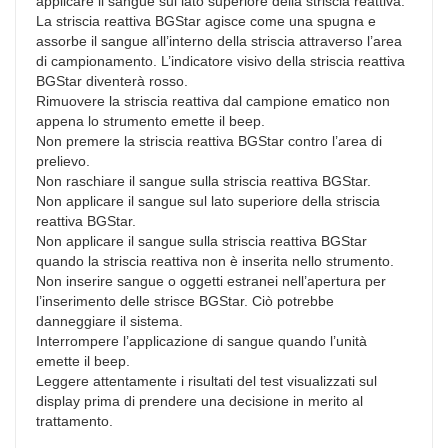
applicare il sangue sul lato superiore della striscia reattiva.
La striscia reattiva BGStar agisce come una spugna e
assorbe il sangue all’interno della striscia attraverso l’area
di campionamento. L’indicatore visivo della striscia reattiva
BGStar diventerà rosso.
Rimuovere la striscia reattiva dal campione ematico non
appena lo strumento emette il beep.
Non premere la striscia reattiva BGStar contro l’area di
prelievo.
Non raschiare il sangue sulla striscia reattiva BGStar.
Non applicare il sangue sul lato superiore della striscia
reattiva BGStar.
Non applicare il sangue sulla striscia reattiva BGStar
quando la striscia reattiva non è inserita nello strumento.
Non inserire sangue o oggetti estranei nell’apertura per
l’inserimento delle strisce BGStar. Ciò potrebbe
danneggiare il sistema.
Interrompere l’applicazione di sangue quando l’unità
emette il beep.
Leggere attentamente i risultati del test visualizzati sul
display prima di prendere una decisione in merito al
trattamento.