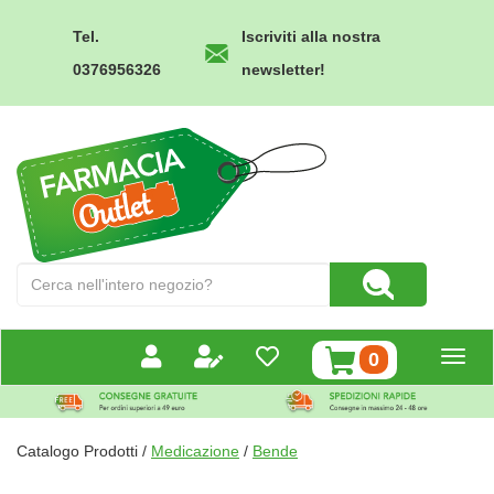
Passa
al
Tel.
Iscriviti alla nostra
contenuto
0376956326
newsletter!
principale
Farmacia
Outlet
Cerca
Cerca Prodotto
Prodotto
prodotti
0
inseriti
Catalogo Prodotti /
Medicazione
/
Bende