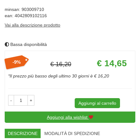
minsan: 903009710
ean: 4042809102116
Vai alla descrizione prodotto
Bassa disponibilità
Prezzo
€ 14,65
9%
€ 16,20
scontato
Sconto
del
*Il prezzo più basso degli ultimo 30 giorni è € 16,20
-
+
Aggiungi al carrello
Aggiungi alla wishlist
DESCRIZIONE
MODALITÀ DI SPEDIZIONE