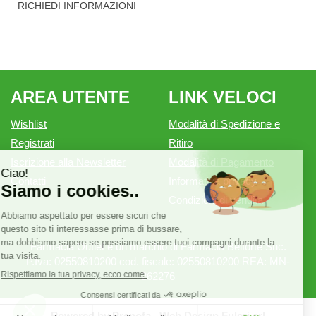
RICHIEDI INFORMAZIONI
AREA UTENTE
LINK VELOCI
Wishlist
Modalità di Spedizione e
Registrati
Ritiro
Iscrizione alla Newsletter
Modalità di Pagamento
Contatti
Informativa privacy
Condizioni di vendita
Farmacia Outlet è un marchio di Farmacia Belforte Snc.
P.Iva: 02550810200 cod. fiscale: 02550810200 REA: MN-
262276
Powered by
Prenofa
Web Design
Fulcri srl