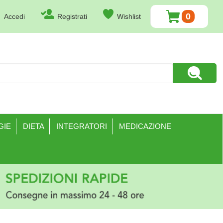
0
Accedi
Registrati
Wishlist
ARTICOLI
INSERITI
Cerca Pr
GIE
DIETA
INTEGRATORI
MEDICAZIONE