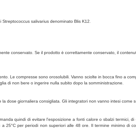
di Streptococcus salivarius denominato Blis K12.
ttamente conservato. Se il prodotto è correttamente conservato, il contenuto
o. Le compresse sono orosolubili. Vanno sciolte in bocca fino a complet
glia di non bere o ingerire nulla subito dopo la somministrazione.
la dose giornaliera consigliata. Gli integratori non vanno intesi come sos
ccomanda quindi di evitare l'esposizione a fonti calore o sbalzi termici, 
a 25°C per periodi non superiori alle 48 ore. Il termine minimo di co