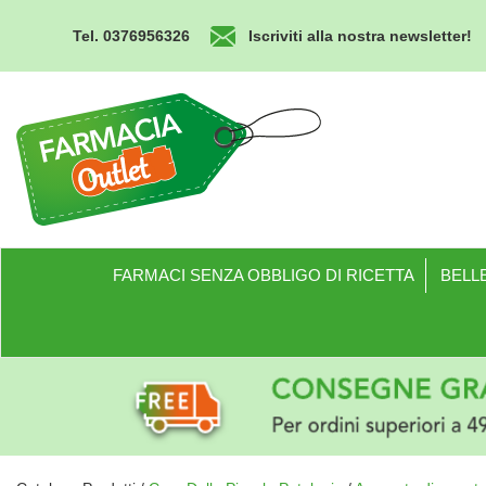
Passa
al
Tel. 0376956326
Iscriviti alla nostra newsletter!
contenuto
principale
Farmacia
Outlet
FARMACI SENZA OBBLIGO DI RICETTA
BELLE