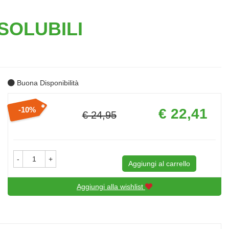
SOLUBILI
Buona Disponibilità
Prezzo
10%
€ 22,41
€ 24,95
scontato
Sconto
del
-
+
Aggiungi al carrello
Aggiungi alla wishlist