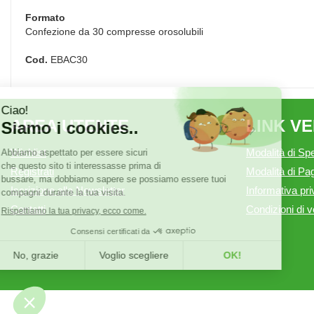
Formato
Confezione da 30 compresse orosolubili
Cod.
EBAC30
AREA UTENTE
LINK V
Wishlist
Modalità di Spe
Registrati
Modalità di P
Iscrizione alla Newsletter
Informativa pr
Contatti
Condizioni di v