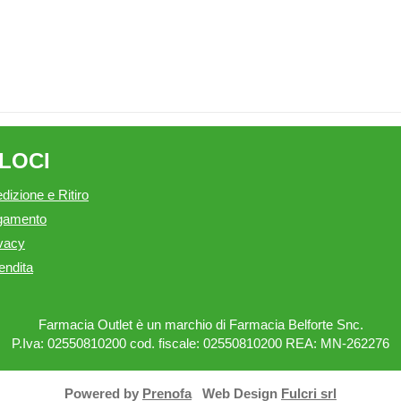
ELOCI
dizione e Ritiro
agamento
ivacy
endita
Farmacia Outlet è un marchio di Farmacia Belforte Snc.
P.Iva: 02550810200 cod. fiscale: 02550810200 REA: MN-262276
Powered by
Prenofa
Web Design
Fulcri srl