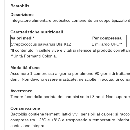
Bactoblis
Descrizione
Integratore alimentare probiotico contenente un ceppo tipizzato 
Caratteristiche nutrizionali
Valori medi*
Per compressa
Streptococcus salivarius Blis K12
1 miliardo UFC**
*Il contenuto in cellule vive e vitali si riferisce al prodotto corre
**Unità Formanti Colonia.
Modalità d'uso
Assumere 1 compressa al giorno per almeno 90 giorni di trattament
denti. Non devono essere masticate, né sciolte in acqua. Si consi
Avvertenze
Tenere fuori dalla portata dei bambini sotto i 3 anni. Non superare 
Conservazione
Bactoblis contiene fermenti lattici vivi, sensibili al calore: si ra
compresa tra +2°C e +8°C e trasportarlo a temperature inferiori 
confezione integra.