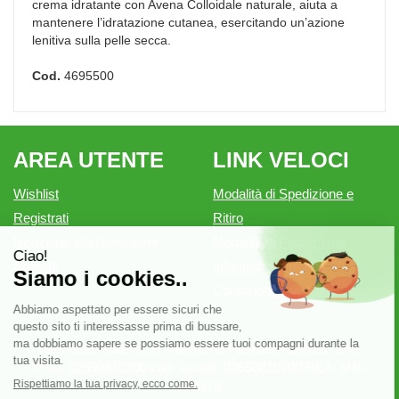
crema idratante con Avena Colloidale naturale, aiuta a
mantenere l’idratazione cutanea, esercitando un’azione
lenitiva sulla pelle secca.
Cod.
4695500
AREA UTENTE
LINK VELOCI
Wishlist
Modalità di Spedizione e
Registrati
Ritiro
Iscrizione alla Newsletter
Modalità di Pagamento
Contatti
Informativa privacy
Condizioni di vendita
Farmacia Outlet è un marchio di Farmacia Belforte Snc.
P.Iva: 02550810200 cod. fiscale: 02550810200 REA: MN-
262276