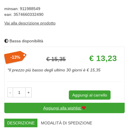
minsan: 911988549
ean: 3574660332490
Vai alla descrizione prodotto
Bassa disponibilità
Prezzo
€ 13,23
13%
€ 15,35
scontato
Sconto
del
*Il prezzo più basso degli ultimo 30 giorni è € 15,35
-
+
Aggiungi al carrello
Aggiungi alla wishlist
DESCRIZIONE
MODALITÀ DI SPEDIZIONE