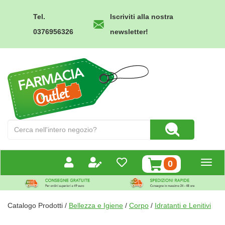
Passa
al
Tel.
Iscriviti alla nostra
contenuto
0376956326
newsletter!
principale
Farmacia
Outlet
Cerca
Cerca Prodotto
Prodotto
prodotti
0
inseriti
Catalogo Prodotti /
Bellezza e Igiene
/
Corpo
/
Idratanti e Lenitivi