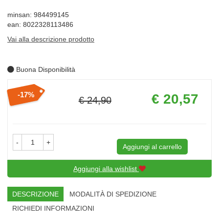
minsan: 984499145
ean: 8022328113486
Vai alla descrizione prodotto
Buona Disponibilità
Prezzo
17%
€ 20,57
€ 24,90
scontato
Sconto
del
-
+
Aggiungi al carrello
Aggiungi alla wishlist
DESCRIZIONE
MODALITÀ DI SPEDIZIONE
RICHIEDI INFORMAZIONI