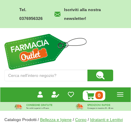
Passa
al
Tel.
Iscriviti alla nostra
contenuto
0376956326
newsletter!
principale
Farmacia
Outlet
Cerca
Cerca Prodotto
Prodotto
prodotti
0
inseriti
Catalogo Prodotti /
Bellezza e Igiene
/
Corpo
/
Idratanti e Lenitivi